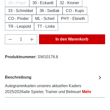
29 - Pilger
30 - Eckardt
32 - Kroner
(Diese Option ist zurzeit nicht verfügbar.)
33 - Schmökel
36 - Sedlak
CO - Kups
CO - Pinder
ML - Scheil
PHY - Ebneth
TR - Leopold
TT - Linke
Produkt Anzahl: Gib den gewünschten Wert e
In den Warenkorb
Produktnummer:
SW10176.6
Beschreibung
Autogrammkarten unseres aktuellen Kaders
2025/2026alle Spieler, Trainer und Betreuer
Mehr