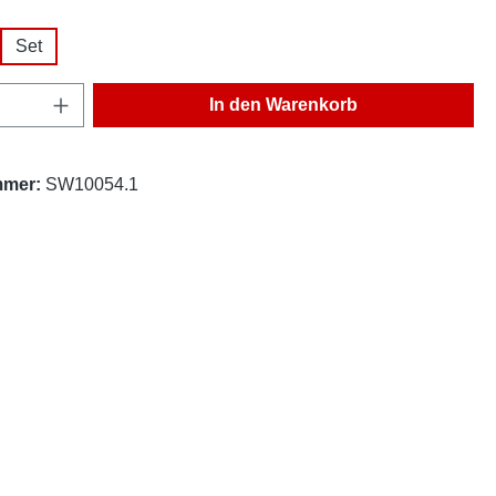
ählen
Set
Anzahl: Gib den gewünschten Wert ein oder
In den Warenkorb
mmer:
SW10054.1