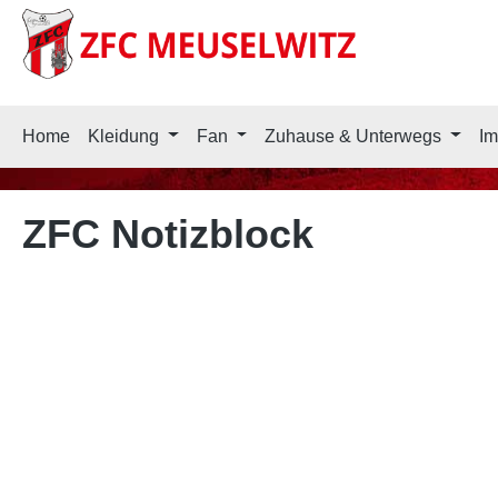
springen
Zur Hauptnavigation springen
Home
Kleidung
Fan
Zuhause & Unterwegs
Im
ZFC Notizblock
Bildergalerie überspringen