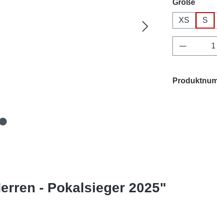
ausw
Größe
XS
S
Produkt 
Produktnu
erren - Pokalsieger 2025"