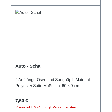
mmDieser Artikel wird nicht im 2er-Set
verkauft!
Auto - Schal
2 Aufhänge-Ösen und Saugnäpfe Material:
Polyester Satin Maße: ca. 60 × 9 cm
Regulärer Preis:
7,50 €
Preise inkl. MwSt. zzgl. Versandkosten