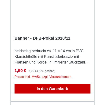
Banner - DFB-Pokal 2010/11
beidseitig bedruckt ca. 11 × 14 cm in PVC
Klarsichthülle mit Kunstlederbesatz mit
Fransen und Kordel In limitierter Stückzahl
und nur solange der Vorrat reicht!
Verkaufspreis:
Regulärer Preis:
1,50 €
5,00 €
(70% gespart)
Preise inkl. MwSt. zzgl. Versandkosten
In den Warenkorb