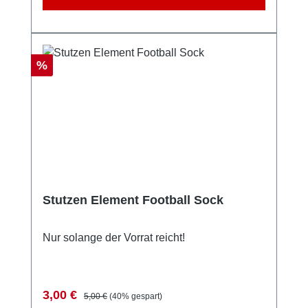
Rabatt
%
Stutzen Element Football Sock
Nur solange der Vorrat reicht!
Verkaufspreis:
Regulärer Preis:
3,00 €
5,00 €
(40% gespart)