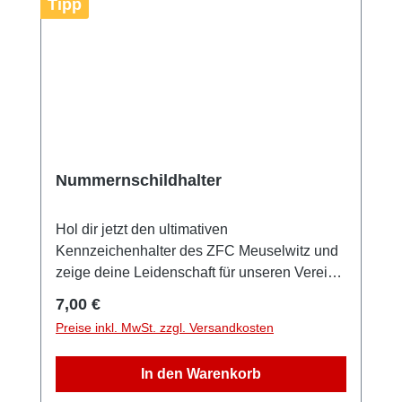
Tipp
Nummernschildhalter
Hol dir jetzt den ultimativen
Kennzeichenhalter des ZFC Meuselwitz und
zeige deine Leidenschaft für unseren Verein
bei jeder Fahrt! Perfekt für alle Fans, die stolz
Regulärer Preis:
7,00 €
ihre Unterstützung auf der Straße zeigen
Preise inkl. MwSt. zzgl. Versandkosten
wollen.Dein Auto – dein Verein!„Zipsendorfer
Fussballclub e.V.“-Schriftzugfür alle gängigen
In den Warenkorb
Kfz-Kennzeichen im Standard-Format
geeignetFarbe: SchwarzGröße: ca. 530 x 135