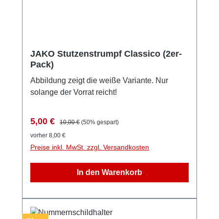
individuellen Erinnerungsstück mit
authentischem Charakter.
JAKO Stutzenstrumpf Classico (2er-
Pack)
Abbildung zeigt die weiße Variante. Nur
solange der Vorrat reicht!
Verkaufspreis:
Regulärer Preis:
5,00 €
10,00 €
(50% gespart)
vorher 8,00 €
Preise inkl. MwSt. zzgl. Versandkosten
In den Warenkorb