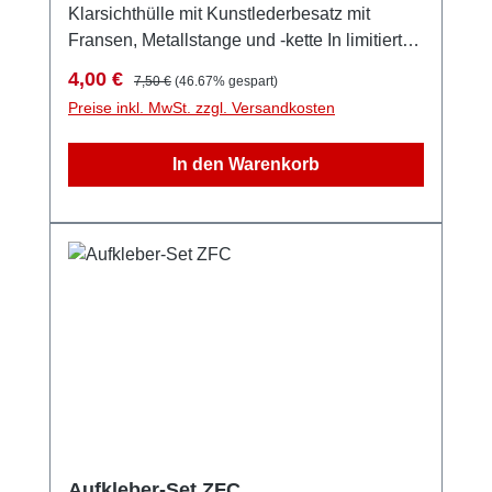
Klarsichthülle mit Kunstlederbesatz mit
Fransen, Metallstange und -kette In limitierter
Stückzahl und nur solange der Vorrat reicht!
Verkaufspreis:
Regulärer Preis:
4,00 €
7,50 €
(46.67% gespart)
Preise inkl. MwSt. zzgl. Versandkosten
In den Warenkorb
Aufkleber-Set ZFC