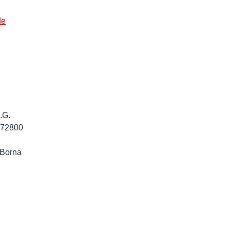
de
.G.
872800
 Borna