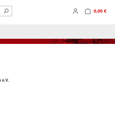
0,00 €
Ware
 e.V.