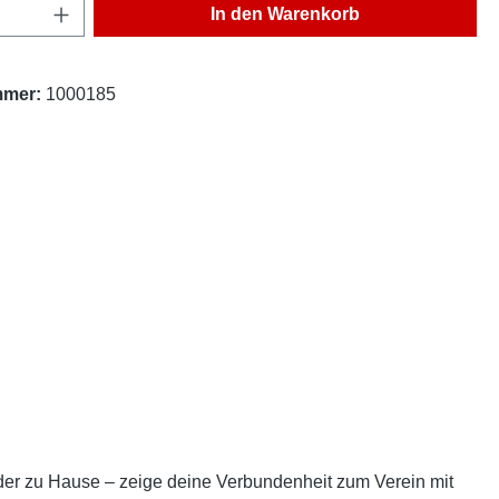
Anzahl: Gib den gewünschten Wert ein oder
In den Warenkorb
mmer:
1000185
oder zu Hause – zeige deine Verbundenheit zum Verein mit