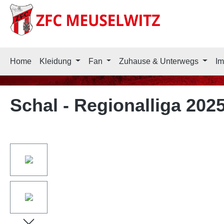
springen
Zur Hauptnavigation springen
Home
Kleidung
Fan
Zuhause & Unterwegs
Im
Schal - Regionalliga 202
Bildergalerie überspringen