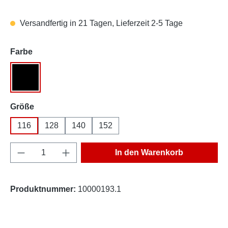
Versandfertig in 21 Tagen, Lieferzeit 2-5 Tage
auswählen
Farbe
Schwarz
auswählen
Größe
116
128
140
152
Produkt Anzahl: Gib den gewünschten Wert e
In den Warenkorb
Produktnummer:
10000193.1