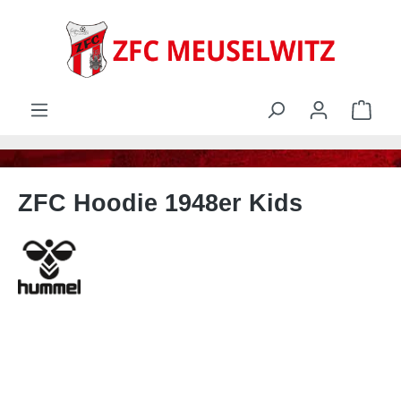
alt springen
Ware
ZFC Hoodie 1948er Kids
Bildergalerie überspringen