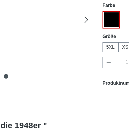
auswä
Farbe
Schwarz
ausw
Größe
5XL
XS
Produkt 
Produktnu
die 1948er "