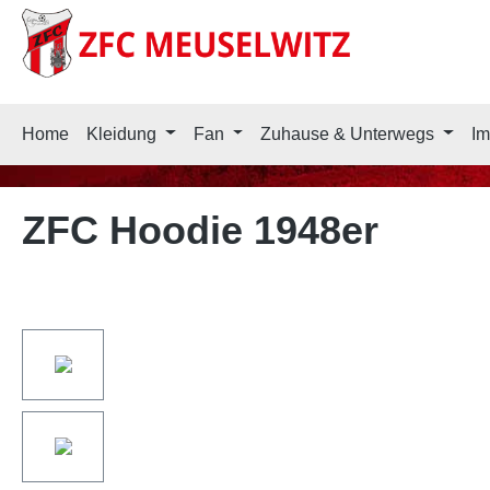
springen
Zur Hauptnavigation springen
Home
Kleidung
Fan
Zuhause & Unterwegs
Im
ZFC Hoodie 1948er
Bildergalerie überspringen