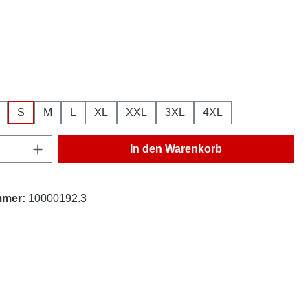
hlen
ählen
S
M
L
XL
XXL
3XL
4XL
Anzahl: Gib den gewünschten Wert ein oder
In den Warenkorb
mmer:
10000192.3