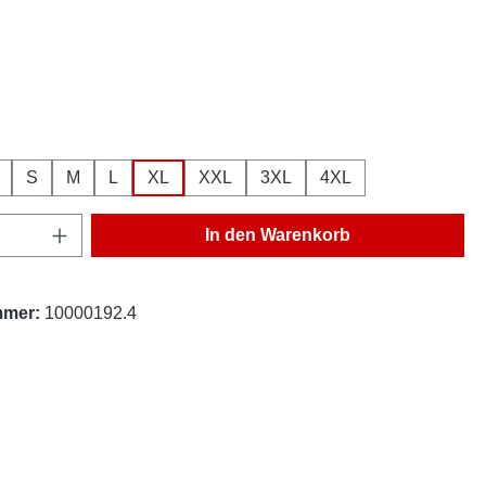
hlen
ählen
S
M
L
XL
XXL
3XL
4XL
Anzahl: Gib den gewünschten Wert ein oder
In den Warenkorb
mmer:
10000192.4