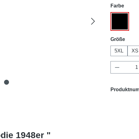
auswä
Farbe
Schwarz
ausw
Größe
5XL
XS
Produkt 
Produktnu
die 1948er "