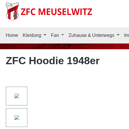
springen
Zur Hauptnavigation springen
Home
Kleidung
Fan
Zuhause & Unterwegs
Im
ZFC Hoodie 1948er
Bildergalerie überspringen